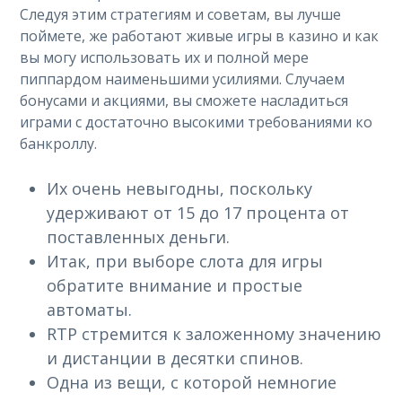
Следуя этим стратегиям и советам, вы лучше
поймете, же работают живые игры в казино и как
вы могу использовать их и полной мере
пиппардом наименьшими усилиями. Случаем
бонусами и акциями, вы сможете насладиться
играми с достаточно высокими требованиями ко
банкроллу.
Их очень невыгодны, поскольку
удерживают от 15 до 17 процента от
поставленных деньги.
Итак, при выборе слота для игры
обратите внимание и простые
автоматы.
RTP стремится к заложенному значению
и дистанции в десятки спинов.
Одна из вещи, с которой немногие