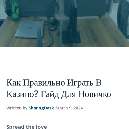
Как Правильно Играть В
Казино? Гайд Для Новичко
Written by
SharingDesk
March 9, 2024
Spread the love