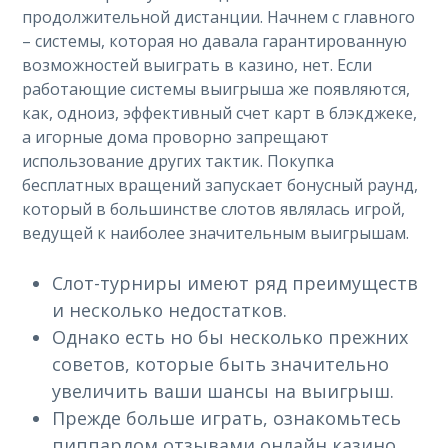
продолжительной дистанции. Начнем с главного
– системы, которая но давала гарантированную
возможностей выиграть в казино, нет. Если
работающие системы выигрыша же появляются,
как, одноиз, эффективный счет карт в блэкджеке,
а игорные дома проворно запрещают
использование других тактик. Покупка
бесплатных вращений запускает бонусный раунд,
который в большинстве слотов являлась игрой,
ведущей к наиболее значительным выигрышам.
Слот-турниры имеют ряд преимуществ
и несколько недостатков.
Однако есть но бы несколько прежних
советов, которые быть значительно
увеличить ваши шансы на выигрыш.
Прежде больше играть, ознакомьтесь
пиппардом отзывами онлайн казино