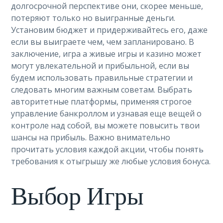
долгосрочной перспективе они, скорее меньше,
потеряют только но выигранные деньги.
Установим бюджет и придерживайтесь его, даже
если вы выиграете чем, чем запланировано. В
заключение, игра а живые игры и казино может
могут увлекательной и прибыльной, если вы
будем использовать правильные стратегии и
следовать многим важным советам. Выбрать
авторитетные платформы, применяя строгое
управление банкроллом и узнавая еще вещей о
контроле над собой, вы можете повысить твои
шансы на прибыль. Важно внимательно
прочитать условия каждой акции, чтобы понять
требования к отыгрышу же любые условия бонуса.
Выбор Игры