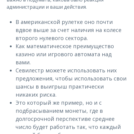
администрации и ваши действия.
В американской рулетке оно почти
вдвое выше за счет наличия на колесе
второго нулевого сектора.
Как математическое преимущество
казино или игрового автомата над
вами.
Севилестр можете использовать них
предложения, чтобы использовать свои
шансы в выигрыш практически
никаких риска.
Это который же пример, но и с
подбрасыванием монеты, где в
долгосрочной перспективе среднее
число будет работать так, что каждый