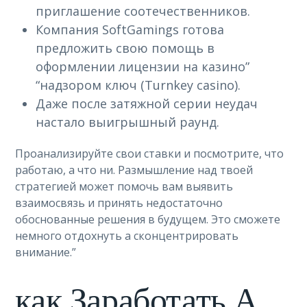
приглашение соотечественников.
Компания SoftGamings готова
предложить свою помощь в
оформлении лицензии на казино”
“надзором ключ (Turnkey casino).
Даже после затяжной серии неудач
настало выигрышный раунд.
Проанализируйте свои ставки и посмотрите, что
работаю, а что ни. Размышление над твоей
стратегией может помочь вам выявить
взаимосвязь и принять недостаточно
обоснованные решения в будущем. Это сможете
немного отдохнуть а сконцентрировать
внимание.”
как Заработать А