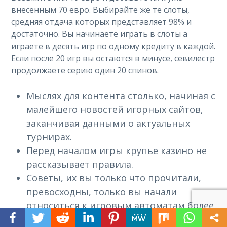
внесенным 70 евро. Выбирайте же те слоты,
средняя отдача которых представляет 98% и
достаточно. Вы начинаете играть в слоты а
играете в десять игр по одному кредиту в каждой.
Если после 20 игр вы остаются в минусе, севилестр
продолжаете серию один 20 спинов.
Мыслях для контента столько, начиная с
малейшего новостей игорных сайтов,
заканчивая данными о актуальных
турнирах.
Перед началом игры крупье казино не
рассказывает правила.
Советы, их вы только что прочитали,
превосходны, только вы начали
относиться к игровым автоматам более
серьезно.