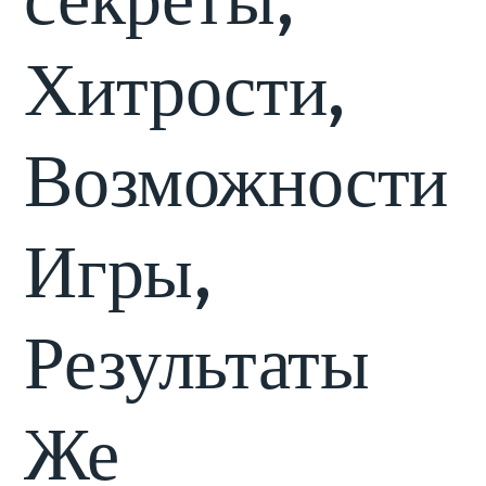
Хитрости,
Возможности
Игры,
Результаты
Же