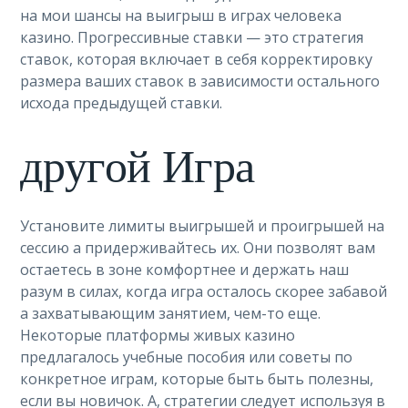
на мои шансы на выигрыш в играх человека
казино. Прогрессивные ставки — это стратегия
ставок, которая включает в себя корректировку
размера ваших ставок в зависимости остального
исхода предыдущей ставки.
другой Игра
Установите лимиты выигрышей и проигрышей на
сессию а придерживайтесь их. Они позволят вам
остаетесь в зоне комфортнее и держать наш
разум в силах, когда игра осталось скорее забавой
а захватывающим занятием, чем-то еще.
Некоторые платформы живых казино
предлагалось учебные пособия или советы по
конкретное играм, которые быть быть полезны,
если вы новичок. А, стратегии следует используя в