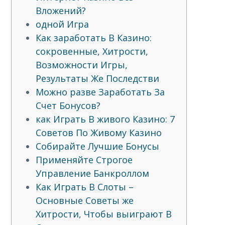
Вложений?
одной Игра
Как заработать В Казино:
сокровенные, Хитрости,
Возможности Игры,
Результаты Же Последстви
Можно разве Заработать За
Счет Бонусов?
как Играть В живого Казино: 7
Советов По Живому Казино
Собирайте Лучшие Бонусы
Применяйте Строгое
Управление Банкроллом
Как Играть В Слоты –
Основные Советы же
Хитрости, Чтобы выиграют В